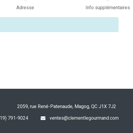
Adresse
Info supplémentaires
2059, rue René-Patenaude, Magog, QC J1X 7J2
19) 791-9024
ventes
@clementlegourmand.com