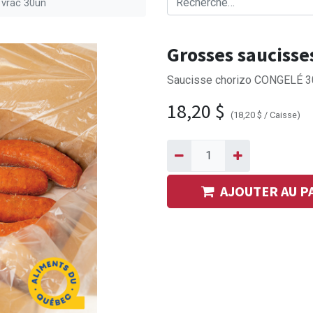
 vrac 30un
Grosses saucisse
Saucisse chorizo CONGELÉ 30
18,20
$
(
18,20
$
/
Caisse
)
AJOUTER AU P