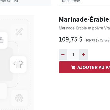
Vrac 4x3.79L
Marinade-Érable 
Marinade-Érable et poivre Vr
109,75
$
(
109,75
$
/
Caisse
AJOUTER AU P